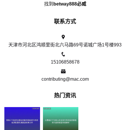
找到
betway888必威
联系方式
天津市河北区鸿顺里街北六马路69号诺城广场1号楼993
15106858678
contributing@mac.com
热门资讯