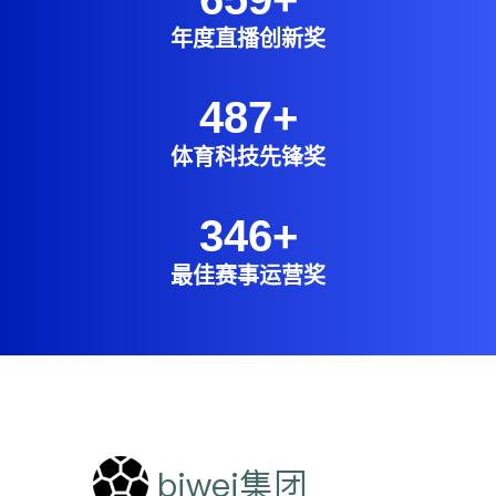
年度直播创新奖
487
+
体育科技先锋奖
346
+
最佳赛事运营奖