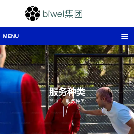
服务种类
首页
服务种类