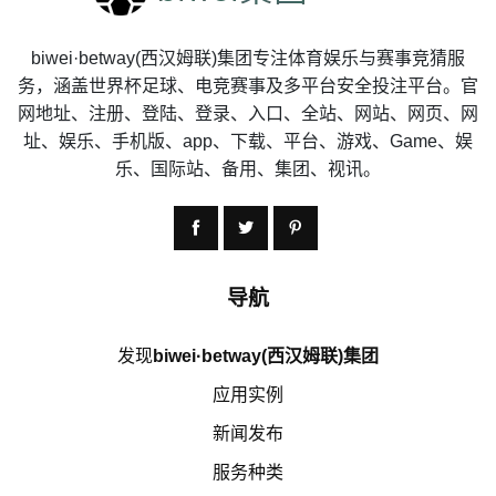
biwei·betway(西汉姆联)集团专注体育娱乐与赛事竞猜服
务，涵盖世界杯足球、电竞赛事及多平台安全投注平台。官
网地址、注册、登陆、登录、入口、全站、网站、网页、网
址、娱乐、手机版、app、下载、平台、游戏、Game、娱
乐、国际站、备用、集团、视讯。
导航
发现
biwei·betway(西汉姆联)集团
应用实例
新闻发布
服务种类