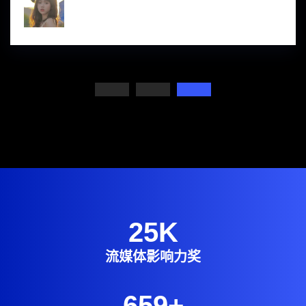
25
K
流媒体影响力奖
659
+